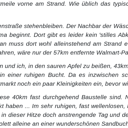
ermeile vorne am Strand. Wie üblich das typi
enstraße stehenbleiben. Der Nachbar der Wäsche
a beginnt. Dort gibt es leider kein 'stilles 
 Man muss dort wohl alleinstehend am Strand 
rfahren, wäre nur der 57km entfernte Walmart-Pa
 und ich, in den sauren Apfel zu beißen, 43km
in einer ruhigen Bucht. Da es inzwischen s
arkt noch ein paar Kleinigkeiten ein, bevor w
iese 40km fast durchgehend Baustelle sind.
t haben ... Im sehr ruhigen, fast wellenlosen
n dieser Hitze doch anstrengende Tag und der B
mplett alleine an einer wunderschönen Sandbuch